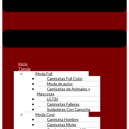
Inicio
Tienda
Moda Full
Camisetas Full Color
Moda de autor
Camisetas de Animales y
Mascotas
LGTBI
Camisetas Falleras
Sudaderas Con Capucha
Moda Cool
Camiseta Hombre
Camisetas Mujer