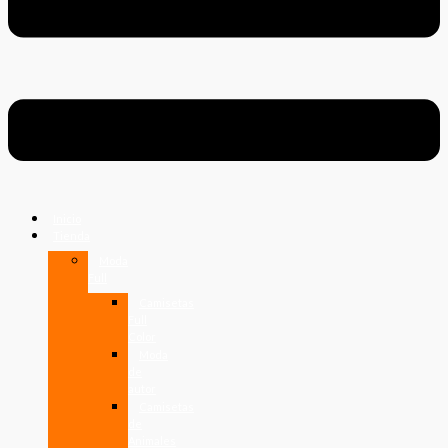
Inicio
Tienda
Moda
Full
Camisetas
Full
Color
Moda
de
autor
Camisetas
de
Animales