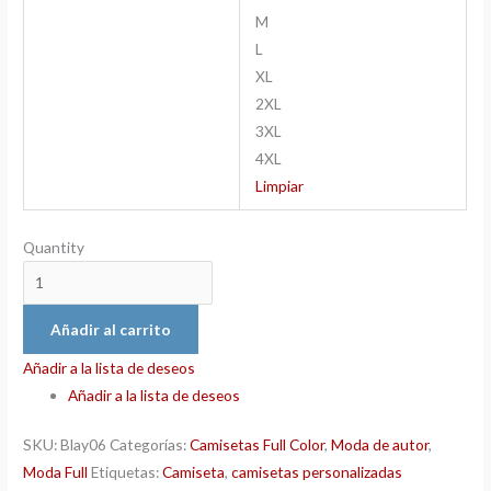
M
L
XL
2XL
3XL
4XL
Limpiar
Quantity
Añadir al carrito
Añadir a la lista de deseos
Añadir a la lista de deseos
SKU:
Blay06
Categorías:
Camisetas Full Color
,
Moda de autor
,
Moda Full
Etiquetas:
Camiseta
,
camisetas personalizadas