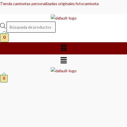
Ir
Búsqueda
Búsqueda
Tienda camisetas personalizadas originales fotocamiseta
al
de
de
contenido
productos
productos
0
Menú
Menú
0