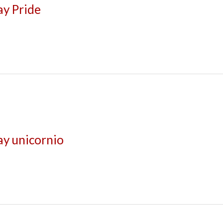
ay Pride
ay unicornio