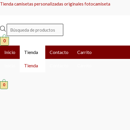
Ir
Búsqueda
Búsqueda
Tienda camisetas personalizadas originales fotocamiseta
al
de
de
contenido
productos
productos
0
Inicio
Tienda
Contacto
Carrito
Inicio
Tienda
Contacto
Carrito
0