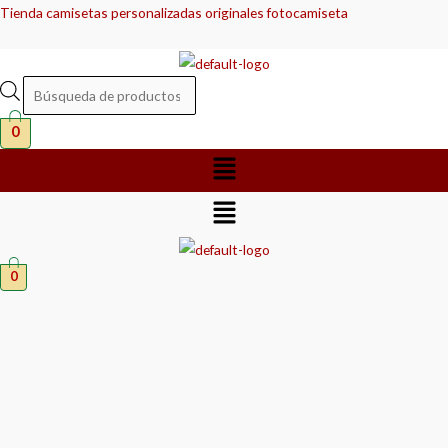
Ir
Búsqueda
Búsqueda
Tienda camisetas personalizadas originales fotocamiseta
al
de
de
contenido
productos
productos
0
Menú
Menú
0