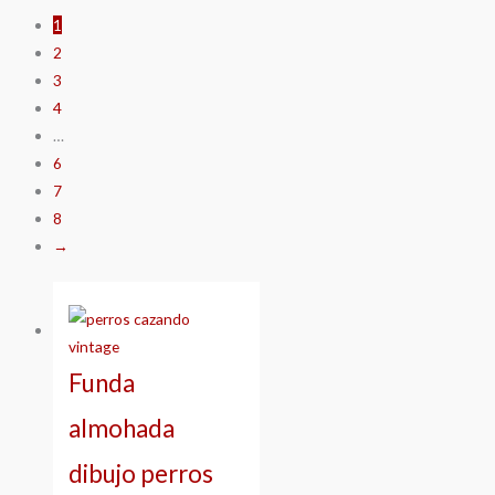
1
2
3
4
…
6
7
8
→
Funda
almohada
dibujo perros