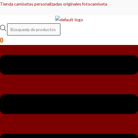
Ir
Menú
Menú
Búsqueda
Búsqueda
Tienda camisetas personalizadas originales fotocamiseta
al
de
de
contenido
productos
productos
0