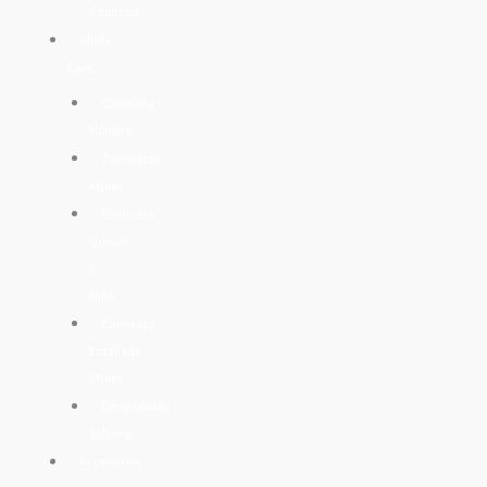
Capucha
Moda
Cool
Camiseta
Hombre
Camisetas
Mujer
Camiseta
Unisex
y
Niño
Camiseta
Entallada
Mujer
Despedidas
Solter@
Accesorios