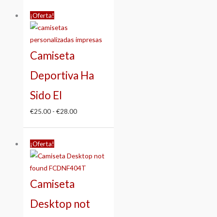
Rango
¡Oferta!
de
precios:
desde
Camiseta
€25.00
hasta
Deportiva Ha
€28.00
Sido El
€
25.00
-
€
28.00
Rango
¡Oferta!
de
precios:
desde
Camiseta
€25.00
hasta
Desktop not
€28.00