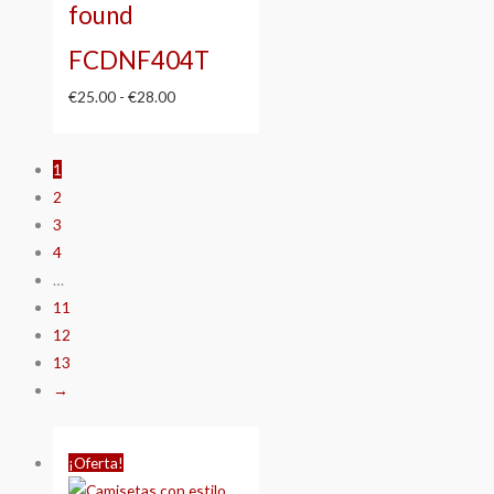
found
FCDNF404T
€
25.00
-
€
28.00
1
2
3
4
…
11
12
13
→
Rango
¡Oferta!
de