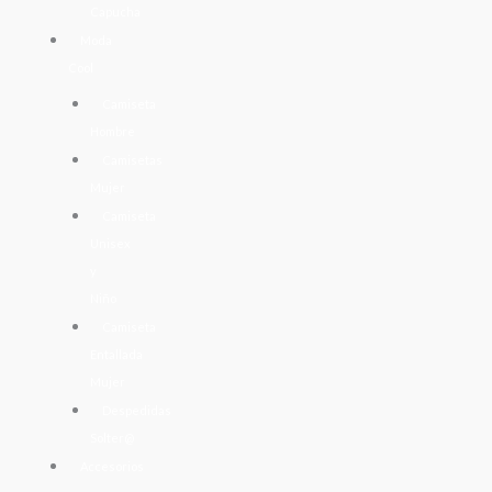
Capucha
Moda
Cool
Camiseta
Hombre
Camisetas
Mujer
Camiseta
Unisex
y
Niño
Camiseta
Entallada
Mujer
Despedidas
Solter@
Accesorios