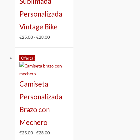
Sublimada
Personalizada
Vintage Bike
€
25.00
-
€
28.00
Rango
¡Oferta!
de
precios:
desde
Camiseta
€25.00
hasta
Personalizada
€28.00
Brazo con
Mechero
€
25.00
-
€
28.00