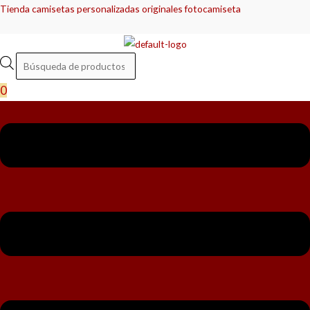
Ir
Menú
Menú
Búsqueda
Búsqueda
Tienda camisetas personalizadas originales fotocamiseta
al
de
de
contenido
productos
productos
0