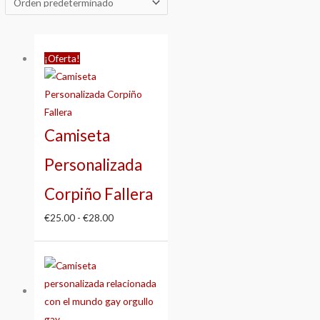
Rango
¡Oferta!
de
precios:
desde
€25.00
Camiseta
hasta
€28.00
Personalizada
Corpiño Fallera
€
25.00
-
€
28.00