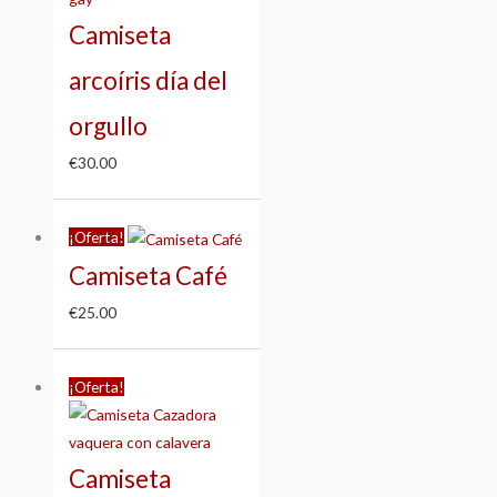
Camiseta
arcoíris día del
orgullo
€
30.00
¡Oferta!
Camiseta Café
€
25.00
Rango
¡Oferta!
de
precios:
desde
Camiseta
€25.00