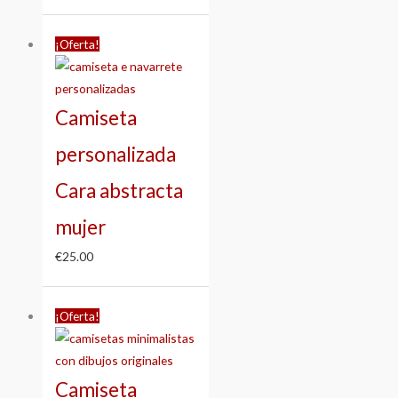
¡Oferta!
Camiseta
personalizada
Cara abstracta
mujer
€
25.00
Rango
¡Oferta!
de
precios:
desde
Camiseta
€25.00