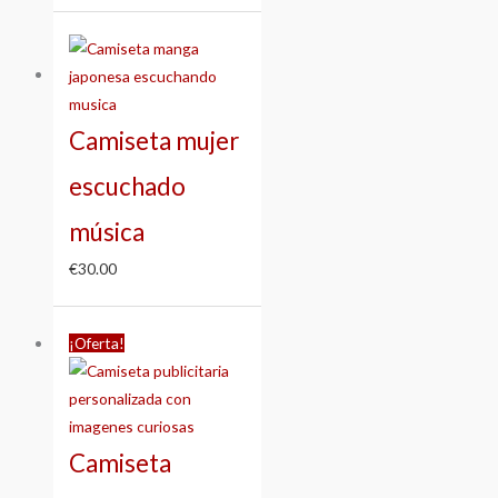
Camiseta mujer
escuchado
música
€
30.00
Rango
¡Oferta!
de
precios:
desde
€25.00
Camiseta
hasta
€28.00