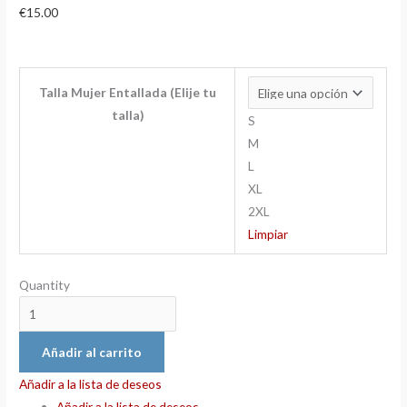
€
15.00
Talla Mujer Entallada (Elije tu
talla)
S
M
L
XL
2XL
Limpiar
Quantity
Añadir al carrito
Añadir a la lista de deseos
Añadir a la lista de deseos