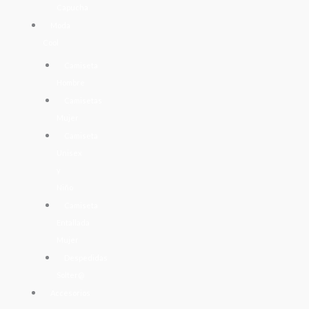
Capucha
Moda
Cool
Camiseta
Hombre
Camisetas
Mujer
Camiseta
Unisex
y
Niño
Camiseta
Entallada
Mujer
Despedidas
Solter@
Accesorios