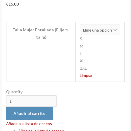
€
15.00
Talla Mujer Entallada (Elije tu
talla)
S
M
L
XL
2XL
Limpiar
Quantity
Añadir al carrito
Añadir a la lista de deseos
Añadir a la lista de deseos