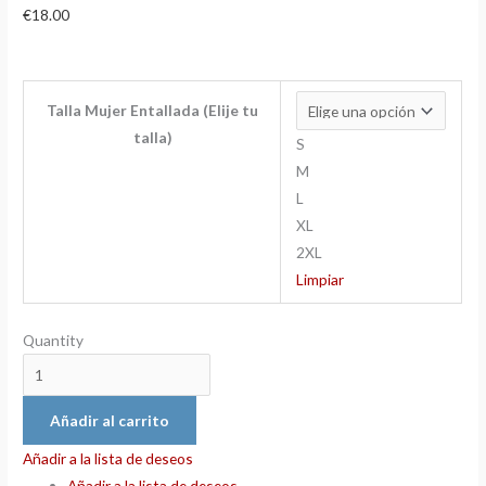
€
18.00
Talla Mujer Entallada (Elije tu
talla)
S
M
L
XL
2XL
Limpiar
Quantity
Añadir al carrito
Añadir a la lista de deseos
Añadir a la lista de deseos