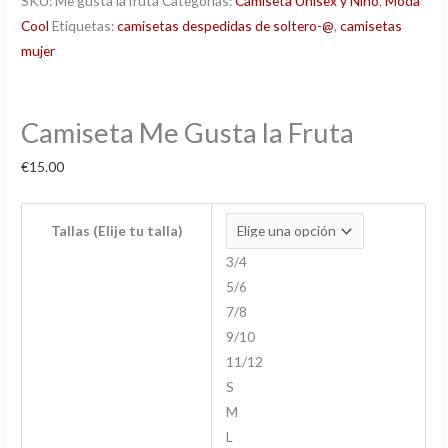
SKU:
Me gusta la fruta
Categorías:
Camiseta Unisex y Niño
,
Moda
Cool
Etiquetas:
camisetas despedidas de soltero-@
,
camisetas
mujer
Camiseta Me Gusta la Fruta
€
15.00
Tallas (Elije tu talla)
3/4
5/6
7/8
9/10
11/12
S
M
L