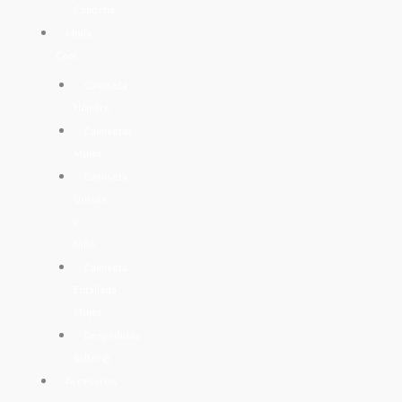
Capucha
Moda
Cool
Camiseta
Hombre
Camisetas
Mujer
Camiseta
Unisex
y
Niño
Camiseta
Entallada
Mujer
Despedidas
Solter@
Accesorios