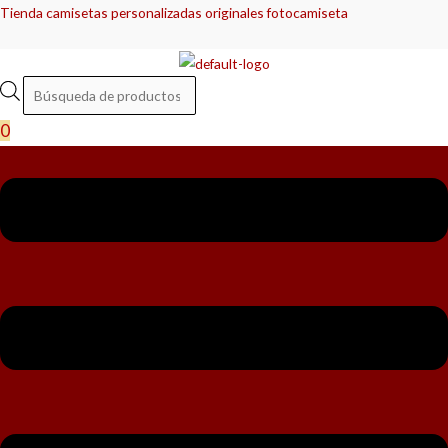
Ir
Menú
Menú
Camiseta
Camiseta
Búsqueda
Búsqueda
Tienda camisetas personalizadas originales fotocamiseta
al
Mono
Mono
de
de
contenido
Pantera
Pantera
productos
productos
cantidad
cantidad
0