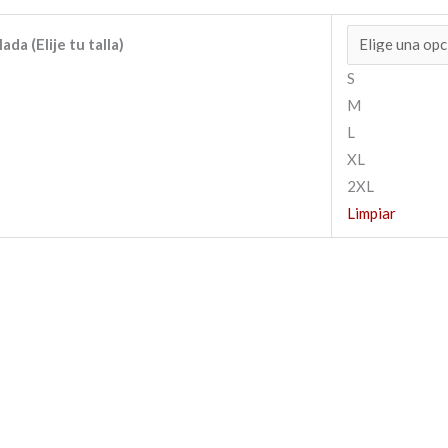
ada (Elije tu talla)
S
M
L
XL
2XL
Limpiar