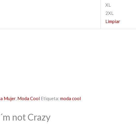
XL
2XL
Limpiar
da Mujer
,
Moda Cool
Etiqueta:
moda cool
I´m not Crazy