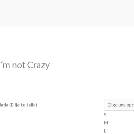
I´m not Crazy
ada (Elije tu talla)
S
M
L