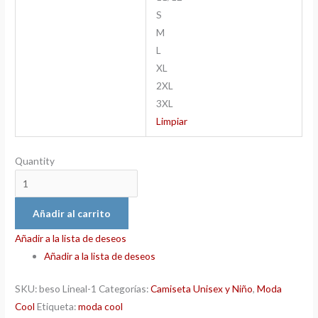
S
M
L
XL
2XL
3XL
Limpiar
Quantity
Añadir al carrito
Añadir a la lista de deseos
Añadir a la lista de deseos
SKU:
beso Lineal-1
Categorías:
Camiseta Unisex y Niño
,
Moda
Cool
Etiqueta:
moda cool