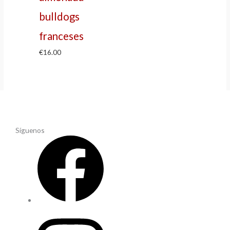
bulldogs
franceses
€
16.00
Síguenos