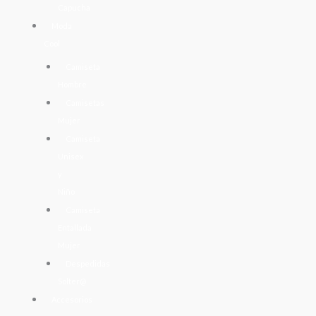
Capucha
Moda
Cool
Camiseta
Hombre
Camisetas
Mujer
Camiseta
Unisex
y
Niño
Camiseta
Entallada
Mujer
Despedidas
Solter@
Accesorios