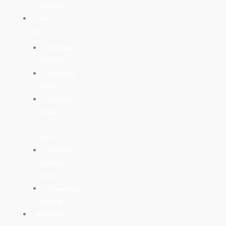
Capucha
Moda
Cool
Camiseta
Hombre
Camisetas
Mujer
Camiseta
Unisex
y
Niño
Camiseta
Entallada
Mujer
Despedidas
Solter@
Accesorios