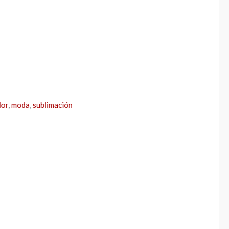
lor
,
moda
,
sublimación