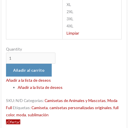
XL
2XL
3XL
4XL
Limpiar
Quantity
Añadir al carrito
Añadir a la lista de deseos
Añadir a la lista de deseos
SKU:
N/D
Categorías:
Camisetas de Animales y Mascotas
,
Moda
Full
Etiquetas:
Camiseta
,
camisetas personalizadas originales
,
full
color
,
moda
,
sublimación
¡Oferta!