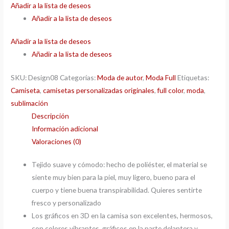
Añadir a la lista de deseos
Añadir a la lista de deseos
Añadir a la lista de deseos
Añadir a la lista de deseos
SKU:
Design08
Categorías:
Moda de autor
,
Moda Full
Etiquetas:
Camiseta
,
camisetas personalizadas originales
,
full color
,
moda
,
sublimación
Descripción
Información adicional
Valoraciones (0)
Tejido suave y cómodo: hecho de poliéster, el material se
siente muy bien para la piel, muy ligero, bueno para el
cuerpo y tiene buena transpirabilidad. Quieres sentirte
fresco y personalizado
Los gráficos en 3D en la camisa son excelentes, hermosos,
con colores vibrantes, gráficos en la parte delantera y