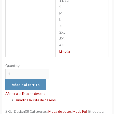
11/12
S
M
L
XL
2XL
3XL
4XL
Limpiar
Quantity
Añadir al carrito
Añadir a la lista de deseos
Añadir a la lista de deseos
SKU:
Design08
Categorías:
Moda de autor
,
Moda Full
Etiquetas: