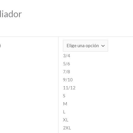
diador
)
3/4
5/6
7/8
9/10
11/12
S
M
L
XL
2XL