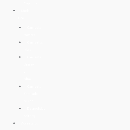
Capucha
Moda
Cool
Camiseta
Hombre
Camisetas
Mujer
Camiseta
Unisex
y
Niño
Camiseta
Entallada
Mujer
Despedidas
Solter@
Accesorios