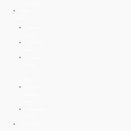
Capucha
Moda
Cool
Camiseta
Hombre
Camisetas
Mujer
Camiseta
Unisex
y
Niño
Camiseta
Entallada
Mujer
Despedidas
Solter@
Accesorios