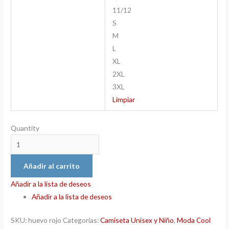
11/12
S
M
L
XL
2XL
3XL
Limpiar
Quantity
Añadir al carrito
Añadir a la lista de deseos
Añadir a la lista de deseos
SKU:
huevo rojo
Categorías:
Camiseta Unisex y Niño
,
Moda Cool