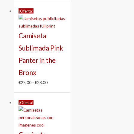
Rango
¡Oferta!
de
precios:
desde
Camiseta
€25.00
hasta
Sublimada Pink
€28.00
Panter in the
Bronx
€
25.00
-
€
28.00
Rango
¡Oferta!
de
precios:
desde
€25.00
hasta