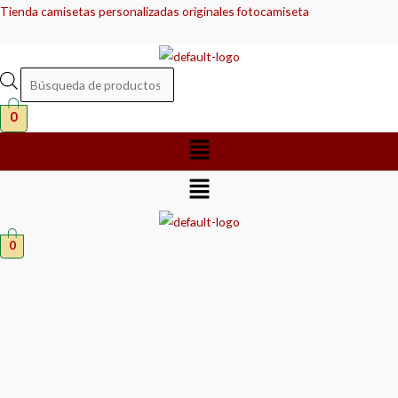
Ir
Búsqueda
Búsqueda
Tienda camisetas personalizadas originales fotocamiseta
al
de
de
contenido
productos
productos
0
Menú
Menú
0