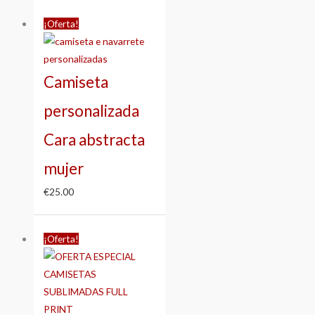
¡Oferta!
Camiseta
personalizada
Cara abstracta
mujer
€
25.00
Rango
¡Oferta!
de
precios:
desde
€25.00
hasta