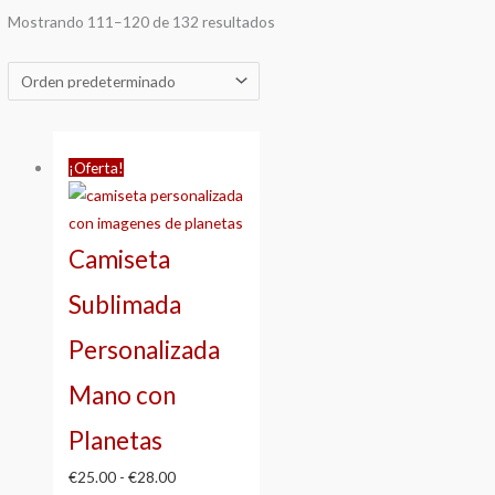
Mostrando 111–120 de 132 resultados
Rango
¡Oferta!
de
precios:
desde
Camiseta
€25.00
hasta
Sublimada
€28.00
Personalizada
Mano con
Planetas
€
25.00
-
€
28.00