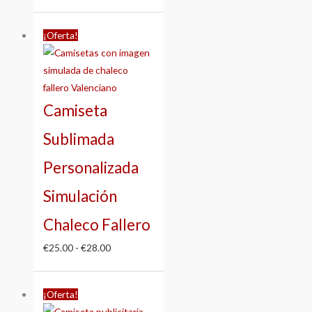
Rango
¡Oferta!
de
precios:
desde
€25.00
Camiseta
hasta
€28.00
Sublimada
Personalizada
Simulación
Chaleco Fallero
€
25.00
-
€
28.00
Rango
¡Oferta!
de