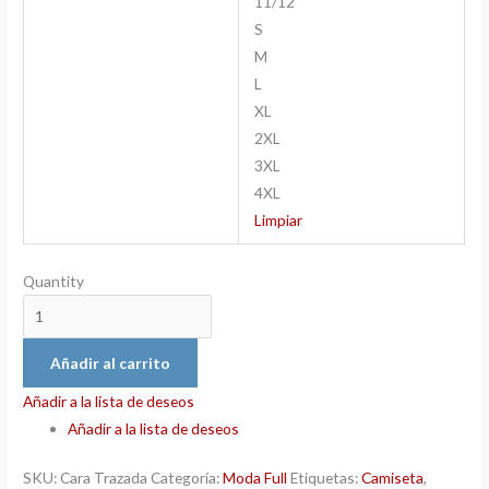
11/12
S
M
L
XL
2XL
3XL
4XL
Limpiar
Quantity
Añadir al carrito
Añadir a la lista de deseos
Añadir a la lista de deseos
SKU:
Cara Trazada
Categoría:
Moda Full
Etiquetas:
Camiseta
,