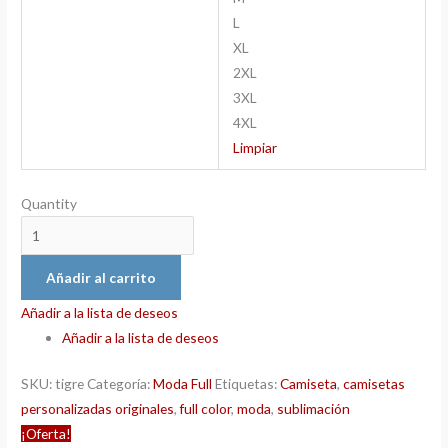
L
XL
2XL
3XL
4XL
Limpiar
Quantity
Añadir al carrito
Añadir a la lista de deseos
Añadir a la lista de deseos
SKU:
tigre
Categoría:
Moda Full
Etiquetas:
Camiseta
,
camisetas
personalizadas originales
,
full color
,
moda
,
sublimación
¡Oferta!