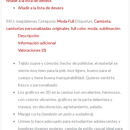
Añadir a la lista de deseos
Añadir a la lista de deseos
SKU:
magdalenas
Categoría:
Moda Full
Etiquetas:
Camiseta
,
camisetas personalizadas originales
,
full color
,
moda
,
sublimación
Descripción
Información adicional
Valoraciones (0)
Tejido suave y cómodo: hecho de poliéster, el material se
siente muy bien para la piel, muy ligero, bueno para el
cuerpo y tiene buena transpirabilidad. Quieres sentirte
fresco y personalizado
Los gráficos en 3D en la camisa son excelentes, hermosos,
con colores vibrantes, gráficos en la parte delantera y
trasera, sin decoloración, agrietamiento, pelado.
Manga corta (
también en polo y sudadera
).
Unisex lo hace adecuado para estudiantes adolescentes y
hombres jóvenes mujeres, camisa de estilo casual ideal para