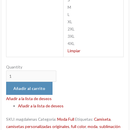
M
L
XL
2XL
3XL
4XL
Limpiar
Quantity
Añadir al carrito
Añadir a la lista de deseos
Añadir a la lista de deseos
SKU:
magdalenas
Categoría:
Moda Full
Etiquetas:
Camiseta
,
camisetas personalizadas originales
,
full color
,
moda
,
sublimación