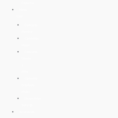
Capucha
Moda
Cool
Camiseta
Hombre
Camisetas
Mujer
Camiseta
Unisex
y
Niño
Camiseta
Entallada
Mujer
Despedidas
Solter@
Accesorios